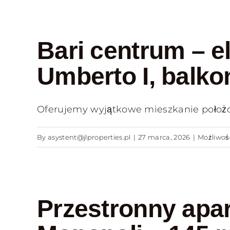
Bari centrum – e
Umberto I, balkon
Oferujemy wyjątkowe mieszkanie położone
By
asystent@jlproperties.pl
|
27 marca, 2026
|
Możliwo
Przestronny apa