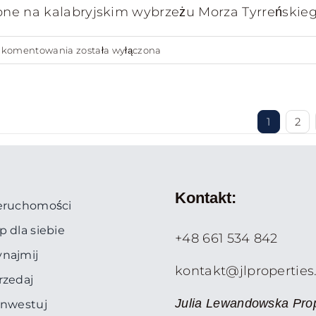
e na kalabryjskim wybrzeżu Morza Tyrreńskiego,
balkonami
Nowoczesne
ć komentowania
została wyłączona
wille
z
widokiem
1
2
na
morze
w
Diamante
Kontakt:
eruchomości
–
apartamenty
p dla siebie
+48 661 534 842
z
najmij
ogródkami
kontakt@jlproperties
rzedaj
i
Julia Lewandowska Prop
inwestuj
dostępem