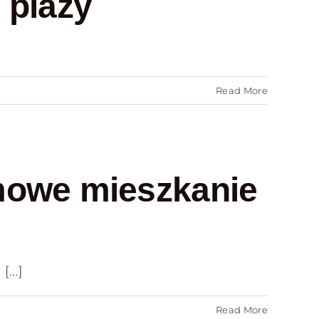
 plaży
Read More
mowe mieszkanie
...]
Read More