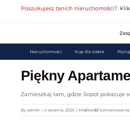
Skip
Poszukujesz tanich nieruchomości?.
Klik
to
content
Zes
Nieruchomości
Kup dla siebie
Wynaj
Piękny Apartame
Zamieszkaj tam, gdzie Sopot pokazuje swo
By
admin
|
4 sierpnia, 2026
|
Możliwość komentowani