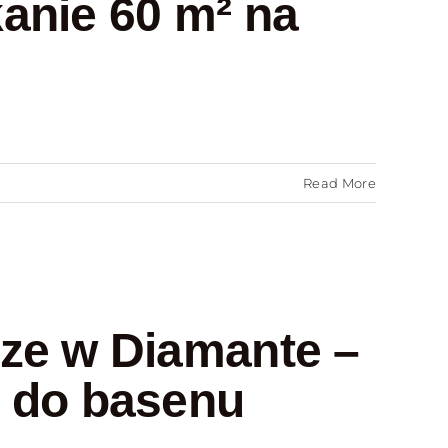
anie 60 m² na
Read More
ze w Diamante –
m do basenu