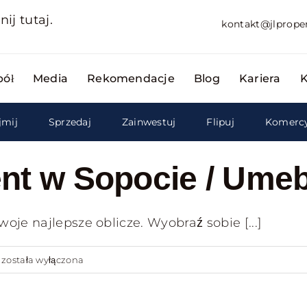
nij tutaj.
kontakt@jlproper
pół
Media
Rekomendacje
Blog
Kariera
K
mij
Sprzedaj
Zainwestuj
Flipuj
Komerc
nt w Sopocie / Ume
je najlepsze oblicze. Wyobraź sobie [...]
Piękny
a
została wyłączona
Apartament
w