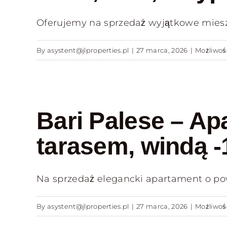
Oferujemy na sprzedaż wyjątkowe mieszka
By
asystent@jlproperties.pl
|
27 marca, 2026
|
Możliwo
Bari Palese – Ap
tarasem, windą -
Na sprzedaż elegancki apartament o powi
By
asystent@jlproperties.pl
|
27 marca, 2026
|
Możliwo