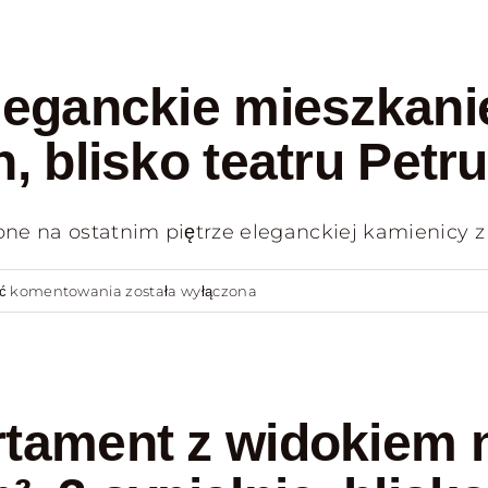
sypialnie,
–
2
Apartament
balkony
93
leganckie mieszkani
m²
z
, blisko teatru Petru
widokiem
na
 na ostatnim piętrze eleganckiej kamienicy z [.
morze,
tarasem,
windą
Bari
ść komentowania
została wyłączona
-1
centrum
km
–
do
eleganckie
plaży
mieszkanie
rtament z widokiem 
przy
Piazza