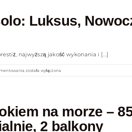
Sopocie
/
olo: Luksus, Nowoc
Umeblowany
/
GARAŻ
estiż, najwyższą jakość wykonania i [...]
Penthouse
omentowania
została wyłączona
w
Jesolo:
Luksus,
Nowoczesność
okiem na morze – 85
i
Twój
ialnie, 2 balkony
Nowy