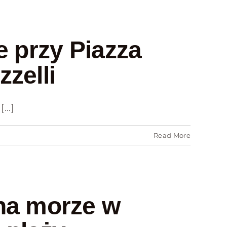
e przy Piazza
zzelli
..]
Read More
na morze w