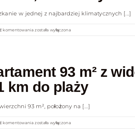
Styl
nie w jednej z najbardziej klimatycznych [...]
Życia
Mieszkanie
ść komentowania
została wyłączona
z
widokiem
na
morze
artament 93 m² z wi
–
85
1 km do plaży
m²,
Torre
erzchni 93 m², położony na [...]
a
Mare,
Bari,
Bari
ść komentowania
została wyłączona
2
Palese