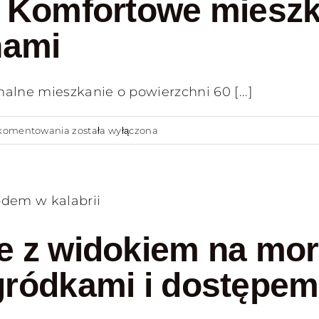
– Komfortowe mieszk
–
Brindisi,
nami
Apuglia
alne mieszkanie o powierzchni 60 [...]
Włochy,
 komentowania
została wyłączona
Scalea
–
Komfortowe
mieszkanie
60
e z widokiem na mor
m²
na
gródkami i dostępe
parterze
z