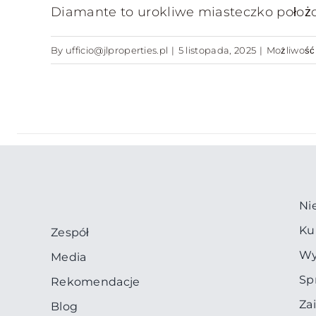
Diamante to urokliwe miasteczko położon
By
ufficio@jlproperties.pl
|
5 listopada, 2025
|
Możliwoś
Ni
Ku
Zespół
Wy
Media
Sp
Rekomendacje
Za
Blog