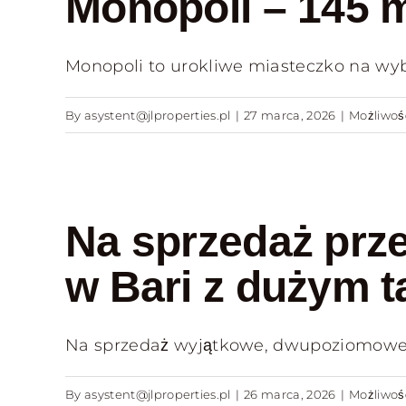
Monopoli – 145 m²
Monopoli to urokliwe miasteczko na wybr
By
asystent@jlproperties.pl
|
27 marca, 2026
|
Możliwo
Na sprzedaż prz
w Bari z dużym t
Na sprzedaż wyjątkowe, dwupoziomowe mi
By
asystent@jlproperties.pl
|
26 marca, 2026
|
Możliwo