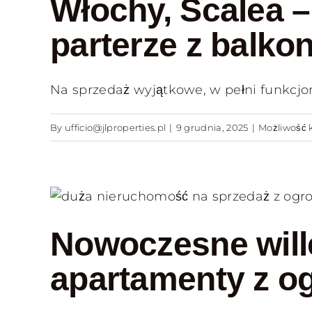
Włochy, Scalea 
parterze z balko
Na sprzedaż wyjątkowe, w pełni funkcjon
By
ufficio@jlproperties.pl
|
9 grudnia, 2025
|
Możliwość
Nowoczesne will
apartamenty z o