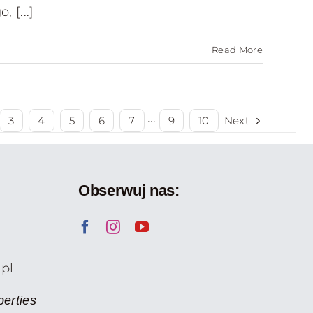
 [...]
Read More
Next
3
4
5
6
7
···
9
10
Obserwuj nas:
.pl
erties