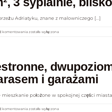
, 3 sypialnie, blisko
Umberto
I,
zeżu Adriatyku, znane z malowniczego [...]
balkon,
blisko
teatru
Przestronny
ść komentowania
została wyłączona
Petruzzelli
apartament
z
widokiem
na
estronne, dwupozio
morze
w
arasem i garażami
Monopoli
–
eszkanie położone w spokojnej części miasta [
145
m²,
3
Na
ść komentowania
została wyłączona