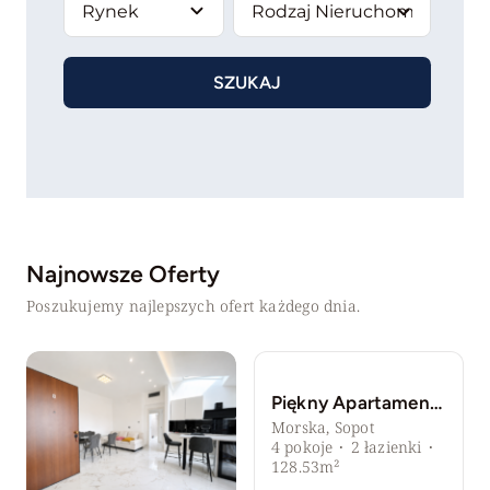
SZUKAJ
Najnowsze Oferty
Poszukujemy najlepszych ofert każdego dnia.
Piękny Apartament w Sopocie / Umeblowany / GARAŻ
Morska, Sopot
4
pokoje
·
2
łazienki
·
128.53m²