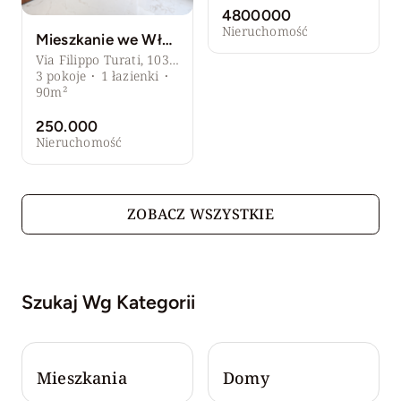
4800000
Nieruchomość
Mieszkanie we Włoszech blisko plaży – Giulianova, Abruzja
Via Filippo Turati, 103, Giulianova, Prowincja Teramo, Włochy
3
pokoje
·
1
łazienki
·
90m²
250.000
Nieruchomość
ZOBACZ WSZYSTKIE
Szukaj Wg Kategorii
Mieszkania
Domy