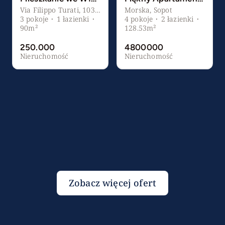
Via Filippo Turati, 103, Giulianova, Prowincja Teramo, Włochy
Morska, Sopot
3
pokoje
·
1
łazienki
·
4
pokoje
·
2
łazienki
·
90m²
128.53m²
250.000
4800000
Nieruchomość
Nieruchomość
Zobacz więcej ofert