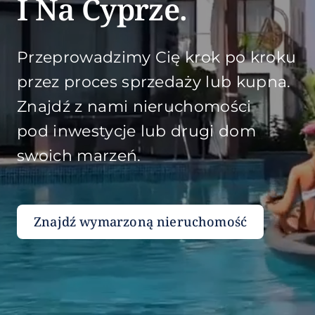
I Na Cyprze.
Flipuj
Przeprowadzimy Cię krok po kroku
przez proces sprzedaży lub kupna.
Komercyjne
Znajdź z nami nieruchomości
pod inwestycje lub drugi dom
Analizuj Grunt
swoich marzeń.
Oferty Dyskretne
Znajdź wymarzoną nieruchomość