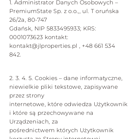
1. Administrator Danych Osobowych –
PremiumState Sp. z o.o.,, ul. T oruńska
Flipuj
26/2a, 80-747
Gdańsk, NIP 5833495933; KRS:
0001073623 kontakt:
Komercyjne
kontakt@jlproperties.pl , +48 661 534
842.
Analizuj Grunt
2. 3. 4. 5. Cookies – dane informatyczne,
Oferty Dyskretne
niewielkie pliki tekstowe, zapisywane
przez strony
internetowe, które odwiedza Użytkownik
i które są przechowywane na
Urządzeniach, za
pośrednictwem których Użytkownik