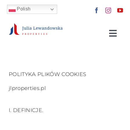
Skip
Polish
to
content
Togg
Navi
Nieruchomości
Kup dla siebie
POLITYKA PLIKÓW COOKIES
jlproperties.pl
Wynajmij
Sprzedaj
I. DEFINICJE.
Zainwestuj