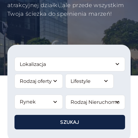
atrakcyjnej działki, ale przede wszystkim
Twoja ścieżka do spełnienia marzeń!
Flipuj
Komercyjne
Analizuj Grunt
Oferty Dyskretne
SZUKAJ