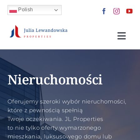
Skip
Polish
to
content
Togg
Navi
Nieruchomości
Nieruchomości
Kup dla siebie
Wynajmij
Oferujemy szeroki wybór nieruchomości,
które z pewnością spełnią
Sprzedaj
Twoje oczekiwania. JL Properties
to nie tylko oferty wymarzonego
mieszkania, luksusowego domu lub
Zainwestuj