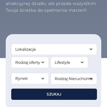
atrakcyjnej działki, ale przede wszystkim
Twoja ścieżka do spełnienia marzeń!
Flipuj
Komercyjne
Analizuj Grunt
Oferty Dyskretne
SZUKAJ