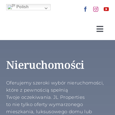
Skip
Polish
to
content
Togg
Navi
Nieruchomości
Nieruchomości
Kup dla siebie
Wynajmij
Oferujemy szeroki wybór nieruchomości,
które z pewnością spełnią
Sprzedaj
Twoje oczekiwania. JL Properties
to nie tylko oferty wymarzonego
mieszkania, luksusowego domu lub
Zainwestuj