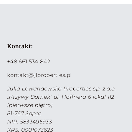
Kontakt:
+48 661 534 842
kontakt@jlproperties.pl
Julia Lewandowska Properties sp. z o.o.
„Krzywy Domek” ul. Haffnera 6 lokal 112
(pierwsze piętro)
81-767 Sopot
NIP: 5833495933
KRS: 0001073623