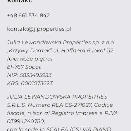
+48 661 534 842
kontakt@jlproperties.pl
Julia Lewandowska Properties sp. z o.o.
„Krzywy Domek” ul. Haffnera 6 lokal 112
(pierwsze piętro)
81-767 Sopot
NIP: 5833495933
KRS: 0001073623
JULIA LEWANDOWSKA PROPERTIES
S.R.L.S, Numero REA CS-271027, Codice
fiscale, n.iscr. al Registro Imprese e P.IVA
03994240780,
con la sede in SCALEA (CS) VIA PIANO