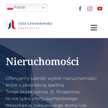
Skip
Polish
to
content
Togg
Navi
Nieruchomości
Nieruchomości
Kup dla siebie
Wynajmij
Oferujemy szeroki wybór nieruchomości,
które z pewnością spełnią
Sprzedaj
Twoje oczekiwania. JL Properties
to nie tylko oferty wymarzonego
mieszkania, luksusowego domu lub
Zainwestuj