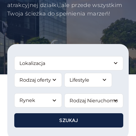
atrakcyjnej działki, ale przede wszystkim
Twoja ścieżka do spełnienia marzeń!
Flipuj
Komercyjne
Analizuj Grunt
Oferty Dyskretne
SZUKAJ