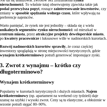
Nie da się analizować zwrotów bez zrozumienia
rynku
nieruchomości
. To właśnie tutaj obserwujemy zjawiska takie jak
podaż przewyższa popyt
, rosnące
zainteresowanie inwestorów
, czy
zmiany w
sposobie spędzania wolnego czasu
, które wpływają na
preferencje najemców.
Warto pamiętać, że rynek nie jest jednolity – składa się z wielu
unikalnych segmentów rynku nieruchomości
: od mieszkań w
centrum miasta
, przez
atrakcyjne projekty deweloperskie miasto
,
po
kwatery pracownicze
i luksusowe wille w nadmorskich kurortach.
Rozwój nadmorskich kurortów sprawiły
, że coraz częściej
inwestorzy spoglądają w stronę miejscowości turystycznych, gdzie
wynajem krótkoterminowy
potrafi generować imponujące zyski.
3. Zwrot z wynajmu – krótko czy
długoterminowo?
Wynajem krótkoterminowy
Popularny w kurortach turystycznych i dużych miastach.
Najem
krótkoterminowy
(np. apartament na weekend czy tydzień) daje
szansę na szybki i wysoki zwrot. Ceny są tu elastyczne, a obłożenie w
sezonie potrafi sięgać 80–90%.