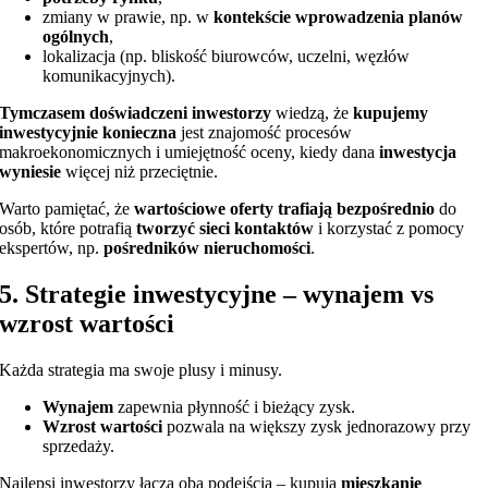
zmiany w prawie, np. w
kontekście wprowadzenia planów
ogólnych
,
lokalizacja (np. bliskość biurowców, uczelni, węzłów
komunikacyjnych).
Tymczasem doświadczeni inwestorzy
wiedzą, że
kupujemy
inwestycyjnie konieczna
jest znajomość procesów
makroekonomicznych i umiejętność oceny, kiedy dana
inwestycja
wyniesie
więcej niż przeciętnie.
Warto pamiętać, że
wartościowe oferty trafiają bezpośrednio
do
osób, które potrafią
tworzyć sieci kontaktów
i korzystać z pomocy
ekspertów, np.
pośredników nieruchomości
.
5. Strategie inwestycyjne – wynajem vs
wzrost wartości
Każda strategia ma swoje plusy i minusy.
Wynajem
zapewnia płynność i bieżący zysk.
Wzrost wartości
pozwala na większy zysk jednorazowy przy
sprzedaży.
Najlepsi inwestorzy łączą oba podejścia – kupują
mieszkanie