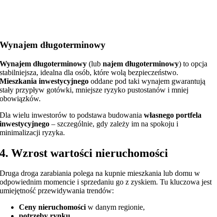
Wynajem długoterminowy
Wynajem długoterminowy
(lub
najem długoterminowy
) to opcja
stabilniejsza, idealna dla osób, które wolą bezpieczeństwo.
Mieszkania inwestycyjnego
oddane pod taki wynajem gwarantują
stały przypływ gotówki, mniejsze ryzyko pustostanów i mniej
obowiązków.
Dla wielu inwestorów to podstawa budowania
własnego portfela
inwestycyjnego
– szczególnie, gdy zależy im na spokoju i
minimalizacji ryzyka.
4. Wzrost wartości nieruchomości
Druga droga zarabiania polega na kupnie mieszkania lub domu w
odpowiednim momencie i sprzedaniu go z zyskiem. Tu kluczowa jest
umiejętność przewidywania trendów:
Ceny nieruchomości
w danym regionie,
potrzeby rynku
,