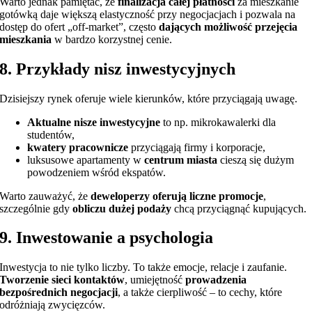
Warto jednak pamiętać, że
finalizacja całej płatności
za mieszkanie
gotówką daje większą elastyczność przy negocjacjach i pozwala na
dostęp do ofert „off-market”, często
dających możliwość przejęcia
mieszkania
w bardzo korzystnej cenie.
8. Przykłady nisz inwestycyjnych
Dzisiejszy rynek oferuje wiele kierunków, które przyciągają uwagę.
Aktualne nisze inwestycyjne
to np. mikrokawalerki dla
studentów,
kwatery pracownicze
przyciągają firmy i korporacje,
luksusowe apartamenty w
centrum miasta
cieszą się dużym
powodzeniem wśród ekspatów.
Warto zauważyć, że
deweloperzy oferują liczne promocje
,
szczególnie gdy
obliczu dużej podaży
chcą przyciągnąć kupujących.
9. Inwestowanie a psychologia
Inwestycja to nie tylko liczby. To także emocje, relacje i zaufanie.
Tworzenie sieci kontaktów
, umiejętność
prowadzenia
bezpośrednich negocjacji
, a także cierpliwość – to cechy, które
odróżniają zwycięzców.