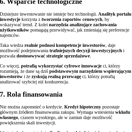
6. Wsparcie technologiczne
Dzisiejsze inwestowanie nie istnieje bez technologii.
Analityk portalu
inwestycje
korzysta z
tworzenia raportów cenowych
, by
wskazywać trend. Z kolei
narzędzia analizujące zachowania
użytkowników
pomagają przewidywać, jak zmieniają się preferencje
najemców.
Taka wiedza
realnie podnosi kompetencje inwestorów
, daje
możliwość podejmowania
trafniejszych decyzji inwestycyjnych
i
pozwala
dostosowywać strategie sprzedażowe
.
Co więcej,
potrafią wykorzystać cyfrowe innowacje
ci, którzy
rozumieją, że dane są dziś
podstawowym narzędziem wspierającym
inwestorów
i że
zyskują realną przewagę
ci, którzy potrafią
analizować szybciej niż konkurencja.
7. Rola finansowania
Nie można zapomnieć o kredycie.
Kredyt hipoteczny
pozostaje
głównym źródłem finansowania zakupu. Wymaga wniesienia
wkładu
własnego
, czasem wysokiego, ale w zamian daje możliwość
powiększenia skali inwestycji.