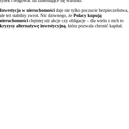
rynek i reagować na zmieniające się warunki.
Inwestycja w nieruchomości
daje nie tylko poczucie bezpieczeństwa,
ale też stabilny zwrot. Nic dziwnego, że
Polacy kupują
nieruchomości
chętniej niż akcje czy obligacje – dla wielu z nich to
kryzysy alternatywę inwestycyjną
, która pozwala chronić kapitał.