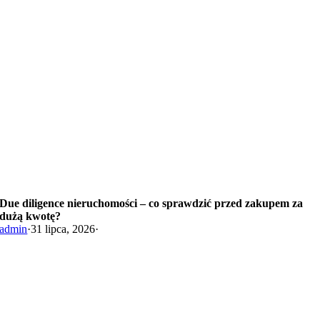
Due diligence nieruchomości – co sprawdzić przed zakupem za
dużą kwotę?
admin
·
31 lipca, 2026
·