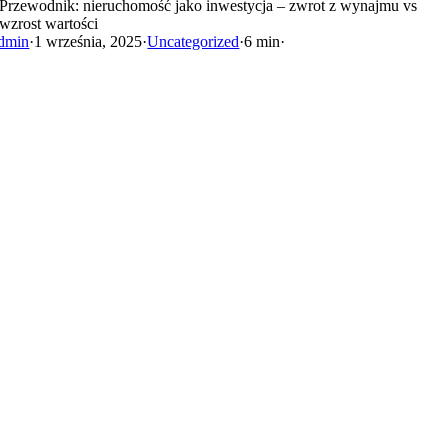
Przewodnik: nieruchomość jako inwestycja – zwrot z wynajmu vs
wzrost wartości
dmin
·
1 września, 2025
·
Uncategorized
·
6 min
·