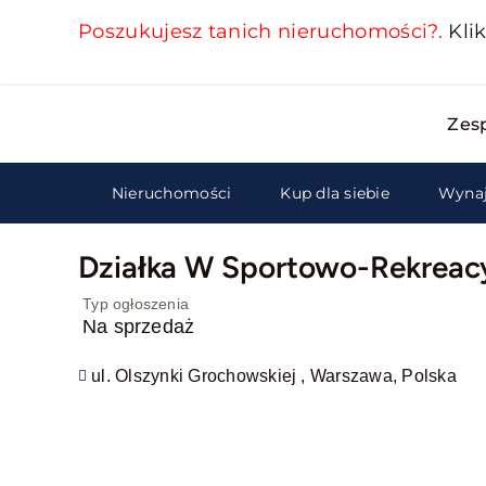
Skip
Poszukujesz tanich nieruchomości?.
Klik
to
content
Zes
Nieruchomości
Kup dla siebie
Wynaj
Działka W Sportowo-Rekreac
Typ ogłoszenia
Na sprzedaż
ul. Olszynki Grochowskiej , Warszawa, Polska