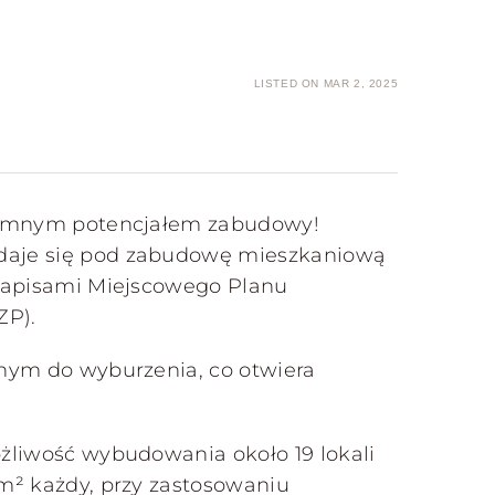
LISTED ON MAR 2, 2025
gromnym potencjałem zabudowy!
daje się pod zabudowę mieszkaniową
 zapisami Miejscowego Planu
ZP).
nym do wyburzenia, co otwiera
żliwość wybudowania około 19 lokali
m² każdy, przy zastosowaniu