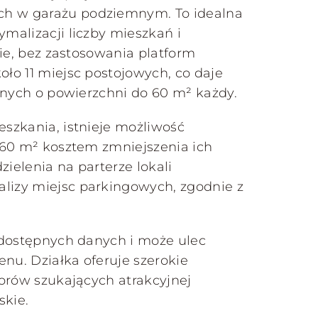
h w garażu podziemnym. To idealna
malizacji liczby mieszkań i
nie, bez zastosowania platform
ło 11 miejsc postojowych, co daje
lnych o powierzchni do 60 m² każdy.
szkania, istnieje możliwość
 60 m² kosztem zmniejszenia ich
zielenia na parterze lokali
izy miejsc parkingowych, zgodnie z
odostępnych danych i może ulec
enu. Działka oferuje szerokie
orów szukających atrakcyjnej
skie.