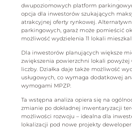
dwupoziomowych platform parkingowyc
opcja dla inwestorów szukających maksy
atrakcyjnej oferty rynkowej. Alternatyw
parkingowych, garaż może pomieścić oko
możliwość wydzielenia 11 lokali mieszka
Dla inwestorów planujących większe mie
zwiększenia powierzchni lokali powyżej
liczby. Działka daje także możliwość wyd
usługowych, co wymaga dodatkowej anal
wymogami MPZP.
Ta wstępna analiza opiera się na ogóln
zmianie po dokładnej inwentaryzacji ter
możliwości rozwoju – idealna dla inwest
lokalizacji pod nowe projekty deweloper