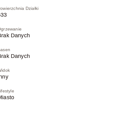
owierzchnia Działki
633
grzewanie
Brak Danych
Basen
Brak Danych
Widok
Inny
ifestyle
Miasto