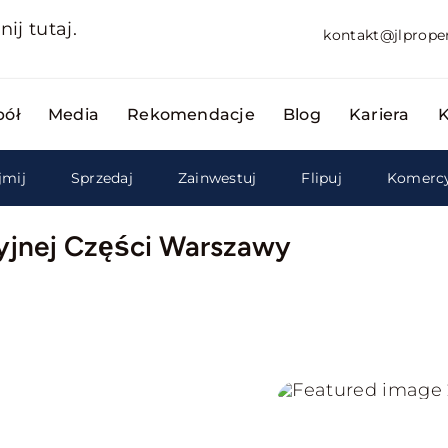
nij tutaj.
kontakt@jlproper
pół
Media
Rekomendacje
Blog
Kariera
K
mij
Sprzedaj
Zainwestuj
Flipuj
Komerc
yjnej Części Warszawy