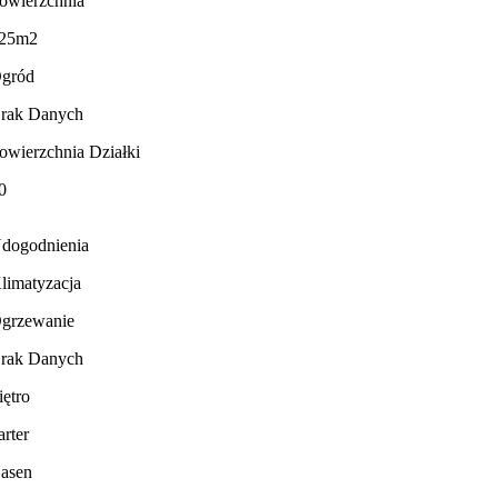
owierzchnia
25m2
gród
rak Danych
owierzchnia Działki
0
dogodnienia
limatyzacja
grzewanie
rak Danych
iętro
arter
asen