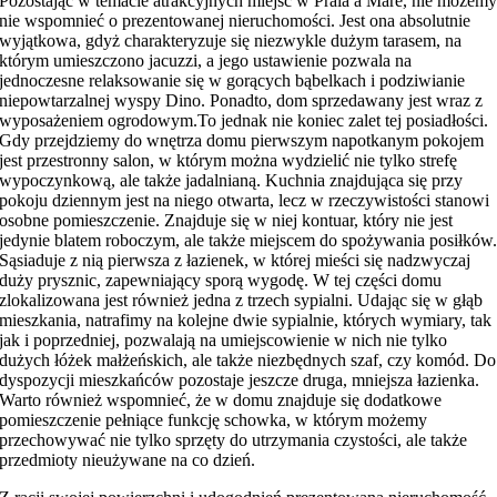
Pozostając w temacie atrakcyjnych miejsc w Praia a Mare, nie możem
nie wspomnieć o prezentowanej nieruchomości. Jest ona absolutnie
wyjątkowa, gdyż charakteryzuje się niezwykle dużym tarasem, na
którym umieszczono jacuzzi, a jego ustawienie pozwala na
jednoczesne relaksowanie się w gorących bąbelkach i podziwianie
niepowtarzalnej wyspy Dino. Ponadto, dom sprzedawany jest wraz z
wyposażeniem ogrodowym.To jednak nie koniec zalet tej posiadłości.
Gdy przejdziemy do wnętrza domu pierwszym napotkanym pokojem
jest przestronny salon, w którym można wydzielić nie tylko strefę
wypoczynkową, ale także jadalnianą. Kuchnia znajdująca się przy
pokoju dziennym jest na niego otwarta, lecz w rzeczywistości stanowi
osobne pomieszczenie. Znajduje się w niej kontuar, który nie jest
jedynie blatem roboczym, ale także miejscem do spożywania posiłków
Sąsiaduje z nią pierwsza z łazienek, w której mieści się nadzwyczaj
duży prysznic, zapewniający sporą wygodę. W tej części domu
zlokalizowana jest również jedna z trzech sypialni. Udając się w głąb
mieszkania, natrafimy na kolejne dwie sypialnie, których wymiary, tak
jak i poprzedniej, pozwalają na umiejscowienie w nich nie tylko
dużych łóżek małżeńskich, ale także niezbędnych szaf, czy komód. Do
dyspozycji mieszkańców pozostaje jeszcze druga, mniejsza łazienka.
Warto również wspomnieć, że w domu znajduje się dodatkowe
pomieszczenie pełniące funkcję schowka, w którym możemy
przechowywać nie tylko sprzęty do utrzymania czystości, ale także
przedmioty nieużywane na co dzień.