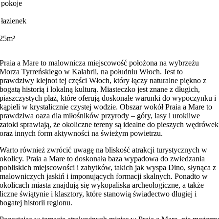
 pokoje
 łazienek
25m²
Praia a Mare to malownicza miejscowość położona na wybrzeżu
Morza Tyrreńskiego w Kalabrii, na południu Włoch. Jest to
prawdziwy klejnot tej części Włoch, który łączy naturalne piękno z
bogatą historią i lokalną kulturą. Miasteczko jest znane z długich,
piaszczystych plaż, które oferują doskonałe warunki do wypoczynku i
kąpieli w krystalicznie czystej wodzie. Obszar wokół Praia a Mare to
prawdziwa oaza dla miłośników przyrody – góry, lasy i urokliwe
zatoki sprawiają, że okoliczne tereny są idealne do pieszych wędrówek
oraz innych form aktywności na świeżym powietrzu.
Warto również zwrócić uwagę na bliskość atrakcji turystycznych w
okolicy. Praia a Mare to doskonała baza wypadowa do zwiedzania
pobliskich miejscowości i zabytków, takich jak wyspa Dino, słynąca z
malowniczych jaskiń i imponujących formacji skalnych. Ponadto w
okolicach miasta znajdują się wykopaliska archeologiczne, a także
liczne świątynie i klasztory, które stanowią świadectwo długiej i
bogatej historii regionu.