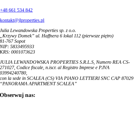
+48 661 534 842
kontakt@jlproperties.pl
Julia Lewandowska Properties sp. z o.o.
„Krzywy Domek” ul. Haffnera 6 lokal 112 (pierwsze piętro)
81-767 Sopot
NIP: 5833495933
KRS: 0001073623
JULIA LEWANDOWSKA PROPERTIES S.R.L.S, Numero REA CS-
271027, Codice fiscale, n.iscr. al Registro Imprese e P.IVA
03994240780,
con la sede in SCALEA (CS) VIA PIANO LETTIERI SNC CAP 87029
“PANORAMA APARTMENT SCALEA”
Obserwuj nas: