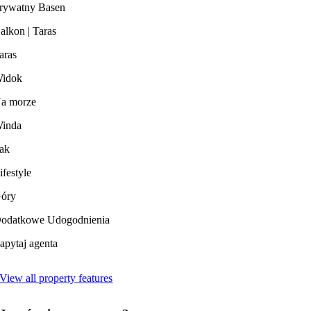
rywatny Basen
alkon | Taras
aras
idok
a morze
inda
ak
ifestyle
óry
odatkowe Udogodnienia
apytaj agenta
View all property features