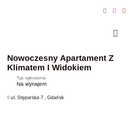
Skip
to
content
Togg
Navig
Nieruchomości
Nowoczesny Apartament Z
Klimatem I Widokiem
Kup dla siebie
Typ ogłoszenia
Na wynajem
Wynajmij
ul. Stęparska 7 , Gdańsk
Sprzedaj
Zainwestuj