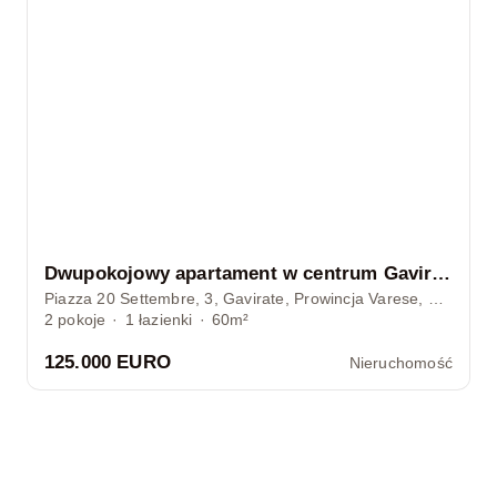
Dwupokojowy apartament w centrum Gavirate – idealna inwestycja z gwarantowanym dochodem
Piazza 20 Settembre, 3, Gavirate, Prowincja Varese, Włochy
2
pokoje
·
1
łazienki
·
60m²
125.000 EURO
Nieruchomość