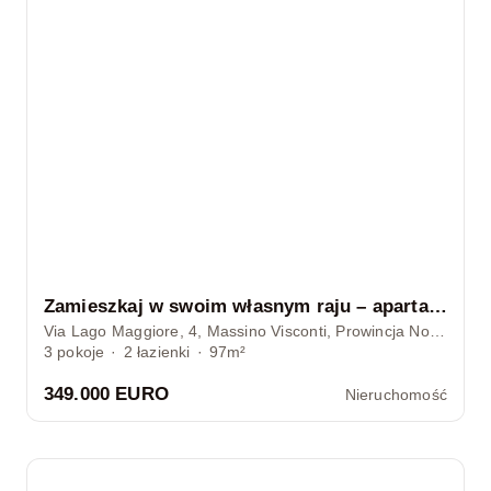
Zamieszkaj w swoim własnym raju – apartament z ogrodem i basenem w Massino Visconti
Via Lago Maggiore, 4, Massino Visconti, Prowincja Novara, Włochy
3
pokoje
·
2
łazienki
·
97m²
349.000 EURO
Nieruchomość