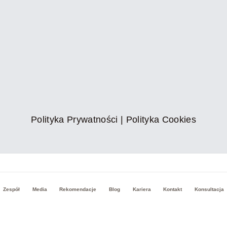
Polityka Prywatności
|
Polityka Cookies
Zespół
Media
Rekomendacje
Blog
Kariera
Kontakt
Konsultacja
© 2014 - 2025JL Properties • All Rights Reserved • Wsparcie
Marketingowe
Marketing HERO