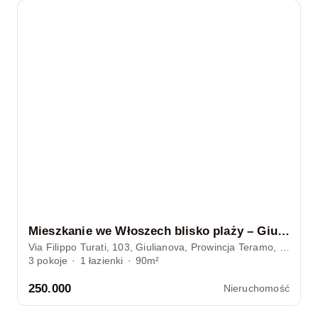
Mieszkanie we Włoszech blisko plaży – Giulianova, Abruzja
Via Filippo Turati, 103, Giulianova, Prowincja Teramo, Włochy
3
pokoje
·
1
łazienki
·
90m²
250.000
Nieruchomość