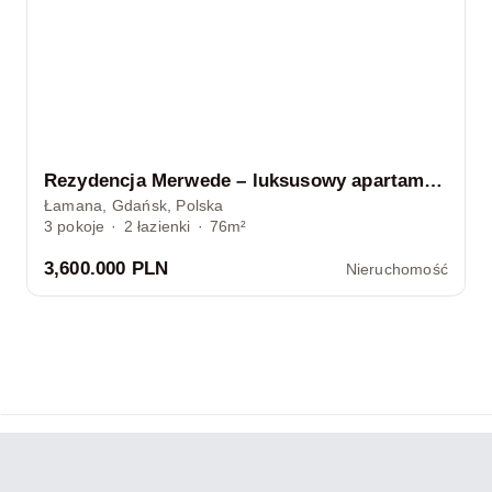
Rezydencja Merwede – luksusowy apartament z tarasem, 10 m od plaży, Gdańsk
Łamana, Gdańsk, Polska
3
pokoje
·
2
łazienki
·
76m²
3,600.000 PLN
Nieruchomość