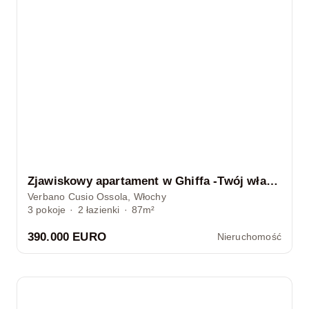
Zjawiskowy apartament w Ghiffa -Twój własny obraz z widokiem na Jezioro Maggiore
Verbano Cusio Ossola, Włochy
3
pokoje
·
2
łazienki
·
87m²
390.000 EURO
Nieruchomość