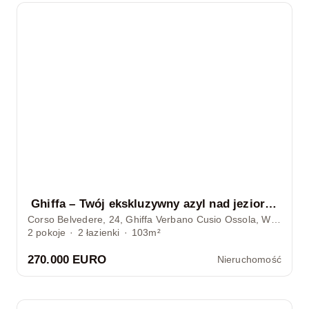
Ghiffa – Twój ekskluzywny azyl nad jeziorem Maggiore
Corso Belvedere, 24, Ghiffa Verbano Cusio Ossola, Włochy
2
pokoje
·
2
łazienki
·
103m²
270.000 EURO
Nieruchomość