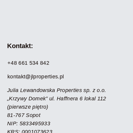
Kontakt:
+48 661 534 842
kontakt@jlproperties.pl
Julia Lewandowska Properties sp. z o.o.
„Krzywy Domek” ul. Haffnera 6 lokal 112
(pierwsze piętro)
81-767 Sopot
NIP: 5833495933
KRS: 0001073623