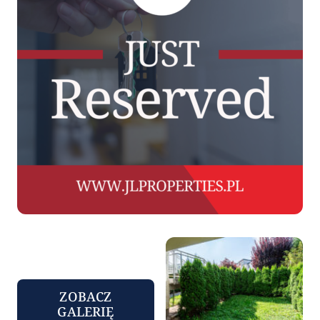
Flipuj
Komercyjne
Analizuj Grunt
Oferty Dyskretne
ZOBACZ
GALERIĘ