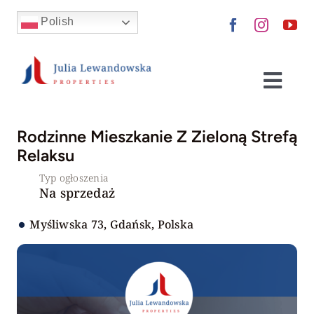
Skip
Polish
to
content
Togg
Navi
Nieruchomości
Rodzinne Mieszkanie Z Zieloną Strefą
Relaksu
Kup dla siebie
Typ ogłoszenia
Na sprzedaż
Wynajmij
Myśliwska 73, Gdańsk, Polska
Sprzedaj
Zainwestuj