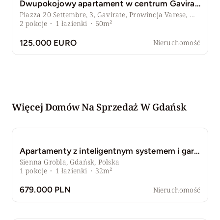
Dwupokojowy apartament w centrum Gavirate – idealna inwestycja z gwarantowanym dochodem
Piazza 20 Settembre, 3, Gavirate, Prowincja Varese, Włochy
2
pokoje
·
1
łazienki
·
60m²
125.000 EURO
Nieruchomość
Więcej Domów Na Sprzedaż W
Gdańsk
Apartamenty z inteligentnym systemem i garażem
Sienna Grobla, Gdańsk, Polska
1
pokoje
·
1
łazienki
·
32m²
679.000 PLN
Nieruchomość