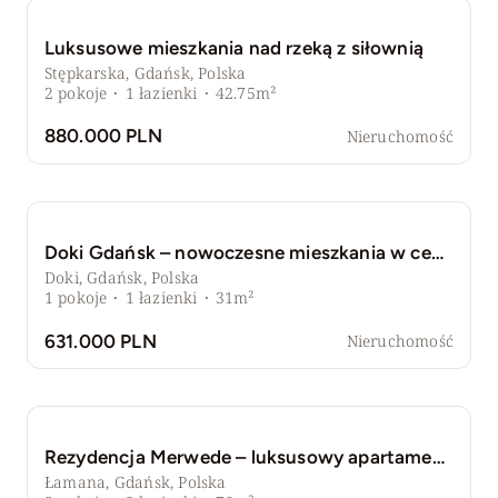
Luksusowe mieszkania nad rzeką z siłownią
Stępkarska, Gdańsk, Polska
2
pokoje
·
1
łazienki
·
42.75m²
880.000 PLN
Nieruchomość
Doki Gdańsk – nowoczesne mieszkania w centrum
Doki, Gdańsk, Polska
1
pokoje
·
1
łazienki
·
31m²
631.000 PLN
Nieruchomość
Rezydencja Merwede – luksusowy apartament z tarasem, 10 m od plaży, Gdańsk
Łamana, Gdańsk, Polska