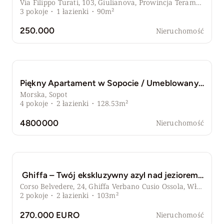
Via Filippo Turati, 103, Giulianova, Prowincja Teramo, Włochy
3
pokoje
·
1
łazienki
·
90m²
250.000
Nieruchomość
Piękny Apartament w Sopocie / Umeblowany / GARAŻ
Morska, Sopot
4
pokoje
·
2
łazienki
·
128.53m²
4800000
Nieruchomość
Ghiffa – Twój ekskluzywny azyl nad jeziorem Maggiore
Corso Belvedere, 24, Ghiffa Verbano Cusio Ossola, Włochy
2
pokoje
·
2
łazienki
·
103m²
270.000 EURO
Nieruchomość