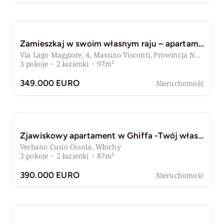
Zamieszkaj w swoim własnym raju – apartament z ogrodem i basenem w Massino Visconti
Via Lago Maggiore, 4, Massino Visconti, Prowincja Novara, Włochy
3
pokoje
·
2
łazienki
·
97m²
349.000 EURO
Nieruchomość
Zjawiskowy apartament w Ghiffa -Twój własny obraz z widokiem na Jezioro Maggiore
Verbano Cusio Ossola, Włochy
3
pokoje
·
2
łazienki
·
87m²
390.000 EURO
Nieruchomość